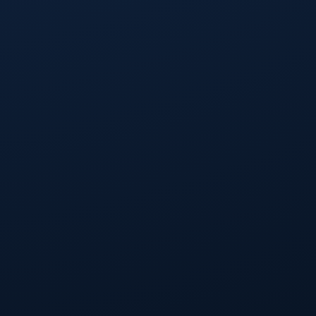
問題迫使曼聯需要尋找一位**兼具防守穩定性與補位速度的中衛
的反擊。更重要的是，他擅長持球推進的能力將在英超快節奏的
球隊的防守實力，但6000萬歐元的資金將為尤文解鎖更多靈活