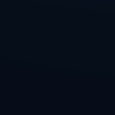
類似的情況曾發生在里昂和本菲卡等俱乐部身上，例如本菲卡在