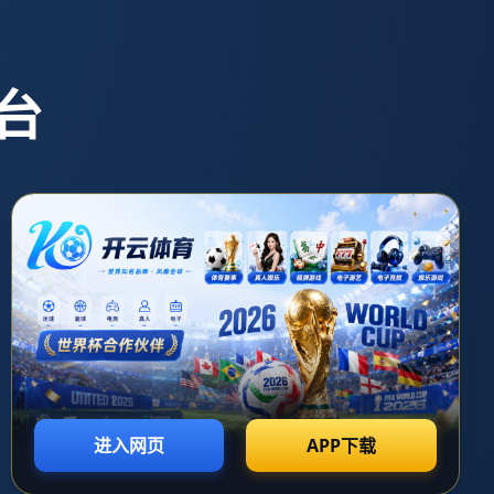
搜!
公司简介
产品中心
新闻资讯
联系我们