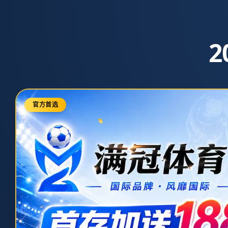
C7娱乐网址
当前位置：
首页
>
新闻中心
**曼聯計劃用6000萬歐報價尤文隊布雷默！這筆交易可能如何