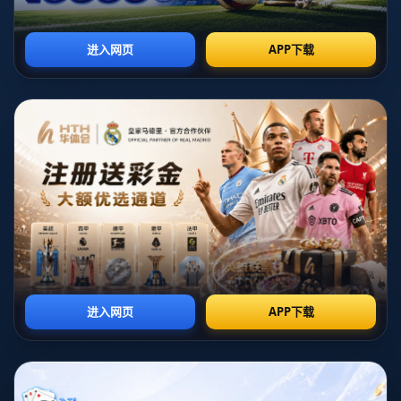
布莱顿的成功不仅止步于球员交易，他们在**战术策略上**同样让人印象
深刻。在与豪门球队的较量中，布莱顿往往能以弱胜强，利用巧妙的战术
安排和球员的拼搏精神逆转乾坤。这种强劲的**战术应变能力**使得球队
不仅满足于自我生存，还能够在豪门林立的英超中站稳脚跟。
以2022-2023赛季为例，布莱顿对曼联的一场比赛充分展示了其战术的灵活