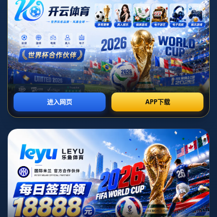
数球迷的瞩目。然而，与许多有钱有势的豪门不同的是，这支球队不仅擅
长在球场上给豪门球队制造难题，还凭借着出色的商业策略**赚取了丰厚
的利润**。那么，布莱顿究竟为何如此能耐？
首先，布莱顿成功的秘诀之一在于其出色的**球员培养体系**。与那些动
辄数亿投入的豪门俱乐部不同，布莱顿更多地依靠自主培养和精准引援来
强化球队实力。他们坚持寻找潜力股，耐心进行培养，并在市场价暴涨时
进行出售，获取丰厚的转会收益。例如，布莱顿从不知名的小俱乐部以低
价引入球员，经过俱乐部的专业培养后，以高价转会至豪门球队，这种运
作模式多次为俱乐部带来意料之外的收入。