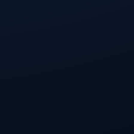
穩健的防守與靈活的進攻書寫了一個新篇章，充分展現了歐洲足球的