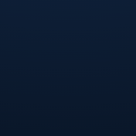
背後都有其魅力與挑戰。
以2:1擊敗中國隊，收穫首屆冠軍。這次勝利為美國女足奠定了領導地位，其核心球
。在歷經120分鐘的激烈較量後，挪威隊以**金球制勝**擊敗美國隊，結束了
。在這段時間內，她們展現了高超的技術、團隊配合以及心理素質的完美結合。尤其是*