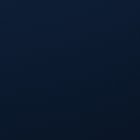
員包括米婭·哈姆（Mia Hamm）等傳奇人物。1996年的勝
美國隊的奪冠連續。這次冠軍對挪威女足來說，是國家隊史不可忽視
*卡莉·洛伊德（Carli Lloyd）**的出色表現，更成為了