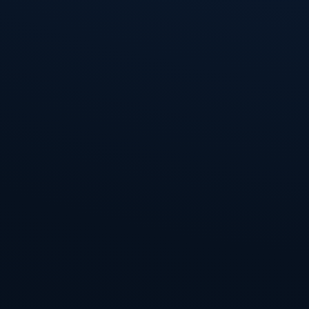
2016年的里約奧運會，**德國女足**首次奪得奧運會冠軍
競爭力。