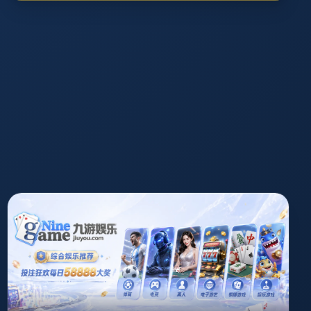
證了**女性足球運動的崛起與輝煌**。這些女足冠軍隊不僅收
男子足球賽，女足起步雖晚，但其影響力卻迅速攀升。**國際足聯