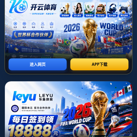
在NBA這個頂級競技舞台，明星球員的耀眼表現常常吸引了大多數的關
注，但其背後的努力與貢獻卻不一定能被全面看到。近日，普理查德
（Payton Pritchard）就為他的隊友——布朗（Jaylen Brown）發聲，明確指
出布朗應該被列為年度最佳防守陣容的候選人。普理查德的一番話點明了
一個核心問題：**在進攻端大放異彩的布朗，其實在防守端同樣承擔了巨
大的責任和挑戰，卻鮮少被廣泛認可。**
### 布朗的防守實力被忽視的真相