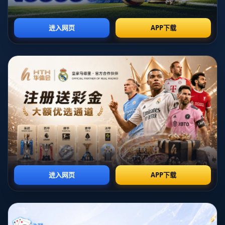
雖然傑倫·布朗以其強大的進攻能力為人熟知，例如他犀利的切入與穩健的
中距離跳投經常成為賽場焦點，但在防守端，他的能力和付出卻常常被低
估。普理查德在接受採訪時強調，布朗幾乎每一場比賽都會被分配去應對
對方的核心進攻球員，比如像凱文·杜蘭特（Kevin Durant）、勒布朗·詹姆
斯（LeBron James）這樣亂戰中的絕對威脅。布朗靠著**出色的身體素質、
敏銳的防守嗅覺**以及頑強的意志，每晚都在挑戰這些聯盟最頂尖球員的
進攻技能。
這並非普理查德的個人看法，數據本身也證明了布朗的重要性。在關鍵防
守效率指數（Defensive Rating）方面，布朗的表現高於聯盟的平均水平；
而且，他在內外線之間的防守覆蓋範圍和靈活性，也是少數球員能夠達到
的。同時，他的力量與速度讓他可以與不同類型的明星球員對位——不論
是需要面對後衛的速度還是正面迎擊前鋒的力量，布朗總是能交出令人驚
艷的答卷。