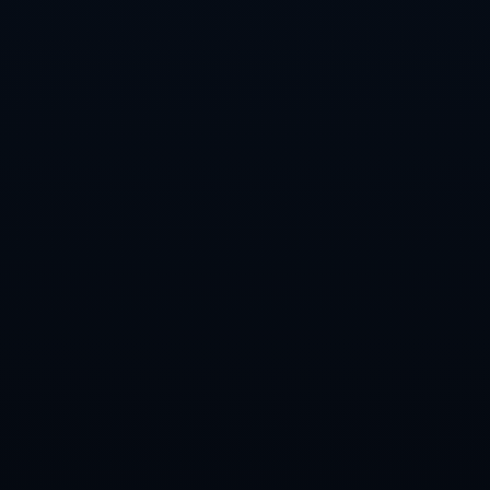
基石。在新时代的指引下，如何运用新思想推动水利
高质
中国无人驾驶赛车和人类车手竞速
2026-08-07
人类车手以17秒圈速胜出.
**中国无人驾驶赛车和人类车手竞速：人类车手以17
秒圈速胜出** 近年来，随着科技的飞速发展，无人驾
驶技术在各个领域得到了广泛应用，尤其是在赛车运
动中。**无人驾驶赛车**的出现，给传统的赛车运
2022-2023賽季西班牙足球甲級聯賽
2026-08-07
開賽時間.
**2022-2023赛季西班牙足球甲级联赛开赛时间** 在
全球足球爱好者的翘首期盼中，西班牙足球甲级联赛
（La Liga）迎来了崭新的2022-2023赛季。作为世界上
最具盛名的足球联赛之一，
[NBA]常规赛2月23日：湖人VS掘金
2026-08-07
集锦.