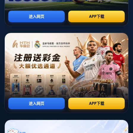
### **戰術分析：森保一的“奇兵制勝”**
森保一的臨場指揮可以說是這場經典比賽中的靈魂所在。相較於德國隊固
定的傳控策略，**日本隊強調靈活性與反擊效率，尤其善於利用速度與空
間突破歐洲傳統強隊的防線**。本場比賽，森保一在下半場的戰術調整成
為關鍵。
堂安律作為替補登場後，利用德國防守中的空隙將比分扳平。他的上場顯
示了日本隊“速度+技術”完美結合的特色。接著淺野拓磨的進球則堪稱完
美，通過一次速度快攻和角度精準的射門，讓德國門將諾伊爾束手無策。
這種靈活戰術與高效反擊，不僅能體現森保一的指揮智慧，也帶來了“以弱
勝強”的經典案例，為世界杯添加了更多**以小博大**的傳奇色彩。