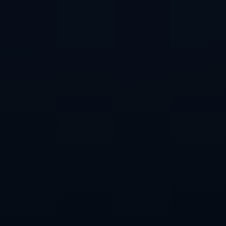
中超第16輪滄州雄獅0-2山東泰山
2026-08-06
莫伊塞斯克雷桑破門.
在中超第16轮比赛中，**滄州雄獅主場迎戰山東泰山
**，雖然他們在自己的主場場地上奮力拼搏，但最終
以0-2落敗。山東泰山憑藉莫伊塞斯和克雷桑的出色表
現，成功奪得勝利。這場比賽充分展示了山東泰山的
攻擊力
年輕的希望破滅：利物浦18歲中鋒
2026-08-06
丹斯傷停2個月，外租普林茅斯計劃
取消.
**年輕球員面對挫折，難抑的遺憾與重生的希望** 足
球世界中，青年才俊的突然崛起和意外挫折常常引人
注目，正如利物浦18歲的中鋒丹斯（Dan Smith）最近
的遭遇。他原本是被外租至英甲球隊普林茅
意甲第36輪都靈0-7AC米蘭 雷比奇
2026-08-06
戴帽特奧雙響.
在2021年意甲联赛第36轮中，AC米兰以7-0的惊人比