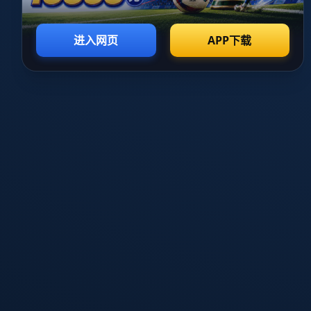
以2021年热刺对阵南安普顿的比赛为例，两人以无懈可击的
**个人实力与团队配合的完美结合**