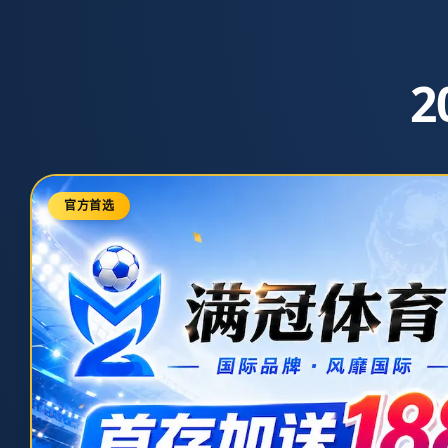
C7娱乐网址
当前位置：
首页
>
新闻中心
英
**前言**