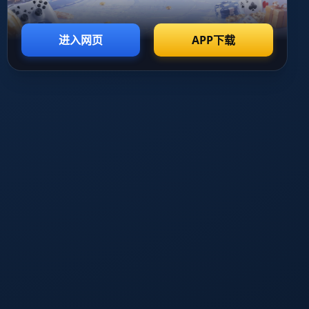
奠定了比赛的胜利。这种胜人一筹的默契，绝非一日之功。