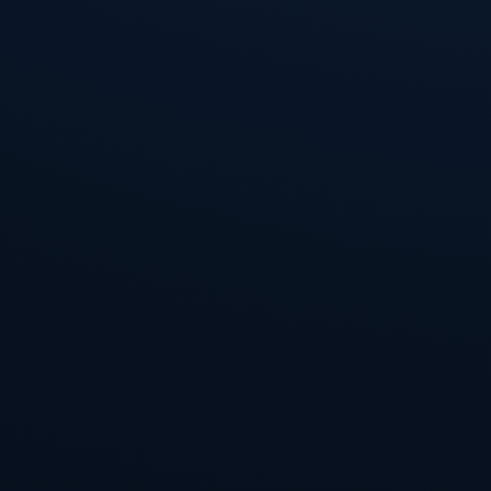
凱恩作为一个天生的射手，拥有极强的**门前嗅觉**和出众的
实。**无论是战术协同还是临场发挥，他们都能做到水乳交融，