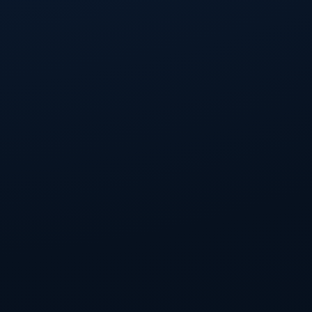
个人能力与团队战略紧密结合，在“英超最佳拍檔”中都名副其