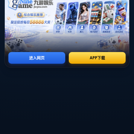
登出色的戰術執行力和與隊友的默契，恰恰是英格蘭主帥**加雷斯·索斯蓋
特**所看重的。
### ***德國歐洲杯的吸引力：國家隊夢的實現***
對於戈登而言，2024年的德國歐洲杯並非僅是一場普通的國際大賽，而是
一個在更高水平舞台上展現自我的機會。**英格蘭國家隊中的邊鋒位置競
爭尤為激烈**，擁有像福登、薩卡等世界級球星的加入，使得每名球員入
選的可能性都充滿了挑戰。然而，戈登敢於與頂級球員爭奪位置，也證明
了他對自己實力的自信。
他此前在U21層面同樣表現搶眼，尤其是在2023年的U21歐洲杯上，幫助英
格蘭奪冠的表現讓球迷印象深刻。此舉為他贏得了廣泛的掌聲和加分。在
那屆賽事中，戈登不僅是隊內的核心之一，也獲得了賽會評選的“進攻潛力
新星”稱號，人們開始期待他能夠在成年國家隊內更進一步發揮其才。
### ***戈登的技術特點：英格蘭隊的關鍵拼圖？***
從技術層面上看，戈登的優勢在於他能夠為球隊提供靈活的戰術選擇。他
不僅能在左翼展示其爆發力，也可以在右翼施展盤帶技巧和精確傳球能
力。因此，無論是在傳統的433陣型還是變化多端的343系統中，他都能找