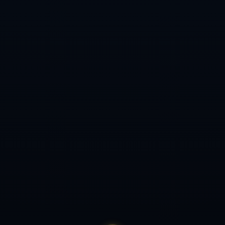
在一片豪言壮志中，一位豪掷1.52亿奢侈税的老板
轰25+10+5+3帽！詹皇攻防一体提
2026-08-08
前打卡 终结掘金9连胜剑指前四.
**詹姆斯全能表现：掌控攻防，挑战掘金连胜纪录**
在最近的一场NBA焦点战中，洛杉矶湖人队的巨星勒
布朗·詹姆斯以**轰然25分、10次助攻、5个篮板以及3
个盖帽**的惊艳表现，成功打破了丹佛掘
乒乓球——WTT球星挑战赛多哈
2026-08-08
站：纵歌曼不敌斯佐科斯.
**乒乓球运动的魅力在于激烈的对抗与技术的较量
**，在这样的舞台上，每一次比赛都充满了未知的悬
念与无限的可能性。近日，备受球迷关注的**WTT球
星挑战赛多哈站**迎来了一场备受瞩目的对决，在这
场比赛中