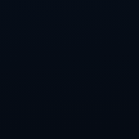
线首开记录！莫德里奇&罗德里戈社媒晒照庆祝：晋级半决赛！.