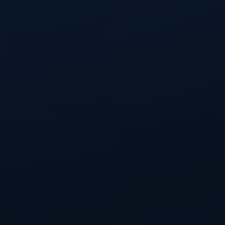
一批又一批的优秀人才。中国女足若要在未来有所突破，亦需从这
势必会在接下来的比赛中展现出更强劲的实力。展望未来，唯有练