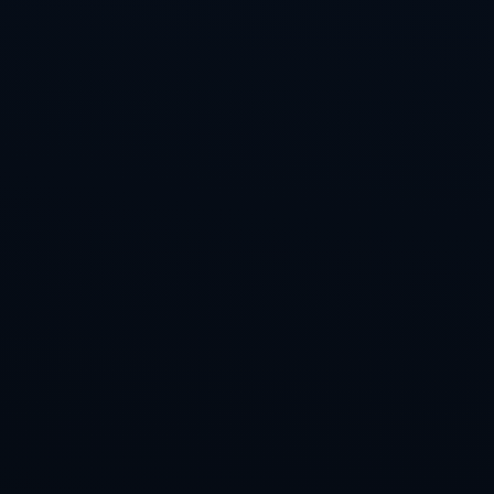
上一篇：萨拉赫本赛季英超16助，刷新利物浦队史单赛季球员