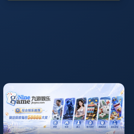
们充满期待，希望他能带领球队走向新的巅峰。比赛中，中国队
说是对中国队防线的重大考验。防线上的几次失误直接导致了失