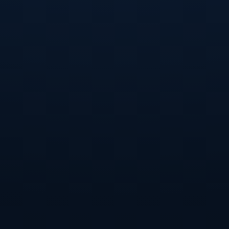
深耕与科学的球队管理。通过系统化的培养和完善的后勤保障，美国女足培养了
漫足球长路中的一步。通过**深入的反思**和**积极的调整**，中国女足