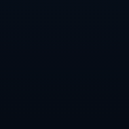
助攻纪录.
下一篇： 连