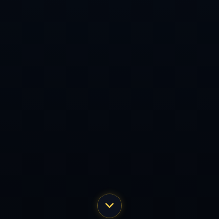
巴薩接近簽下京多安 世體：俱樂部
2026-08-10
打算歐冠決賽後官宣.
**巴萨与京多安：接近完成的转会大计** 巴萨俱乐部
在转会市场上再度出击，这次的目标是曼城中场核心
京多安。据《世界体育报》（世體）的报道，巴萨计
划在即将到来的欧冠决赛后正式宣布这一重量级签
约。这
萊斯特城正與紮哈商討租借事宜，
2026-08-10
期待達成協議.
# 萊斯特城正與紮哈商討租借事宜，期待達成協議 **
萊斯特城（Leicester City）**，作為英超聯賽中一支
頗具競爭力的球隊，再次成為轉會市場的焦點。近期
有消息稱，他們正積極與水晶宮球星
Copyright 2024
c7娱乐-c7c7.app娱乐官方网站-C7 YULE
All Rights by
C7娱
乐网址