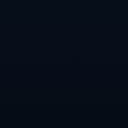
上一篇：阿根廷媒體報道河床更換教練後國米外租的後衛F-卡博尼被棄用，
考慮提前結束租借.
下一篇： 男篮首节险胜关岛！赵睿双能卫，朱俊龙+3替补发挥，小曾大秋
低迷.
推荐新闻
更多>>
法甲第5輪巴黎聖日耳曼4-0克萊蒙
2026-08-10
埃雷拉梅開二度姆巴佩破門.
**法甲第5轮：巴黎圣日耳曼4-0大胜克莱蒙，埃雷拉
两度破门姆巴佩闪耀全场** *巴黎再度展现其顶级豪
门风采，法甲第5轮迎来了一场火花四溅的比赛，他
们以4-0横扫克莱蒙，捍卫主场荣耀。比赛不
21／22賽季歐冠小組賽第5輪葡萄牙
2026-08-10
體育3-1多特蒙德 埃姆雷詹染紅貢
薩爾維斯梅開二度.