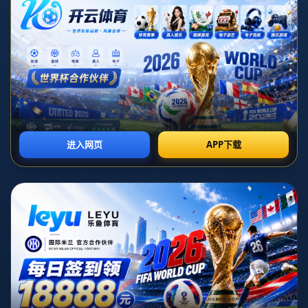
矛盾却可能在团聚时悄然激化。在这样一个特殊的日子里，我们探讨这样
一个话题：“小姑子全家又来我家吃年夜饭，我悄悄回娘家，年后回来公婆
崩溃了”。通过这个案例，希望能为为了家庭和谐而努力的读者们提供一些
思考和启发。
**家庭角色的矛盾**
春节是一个充满温馨的传统节日，但对某些家庭来说，这可能是紧张与矛
盾的源头。大多数家庭都是由多个小家庭组成的，**小姑子全家**来做客