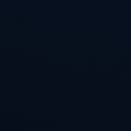
根据羅馬諾的爆料，拜仁此次出价高达2000万欧元。这对于一
理层心中的价值**。