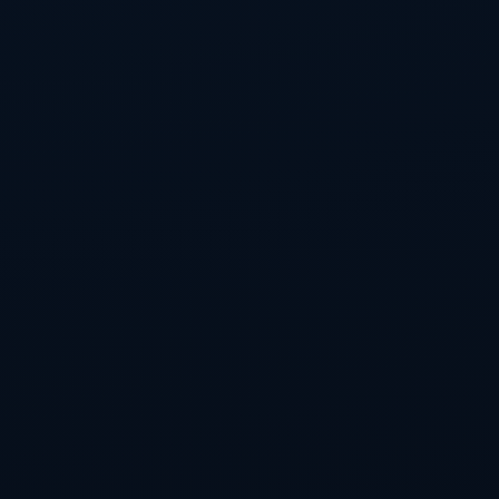
出价著称，此次愿意支付如此大手笔，足以证明**博伊在拜仁管