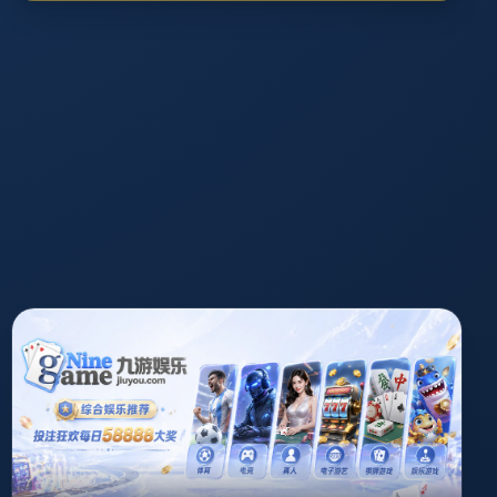
馬諾爆料，**拜仁慕尼黑向加拉塔萨雷提出一份高达2000万欧
，也揭示了拜仁在当前市场中的竞争决心。