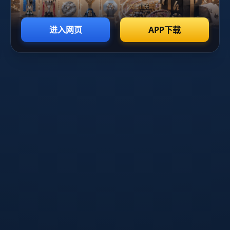
是在多场关键战役中的优异表现，让他迅速成为欧洲足坛的焦点人物。凭借出色
球员，而**拜仁慕尼黑则率先出手**。
成长潜力能为俱乐部未来几年的竞争力提供保障。尤其是拜仁近年来在年轻球