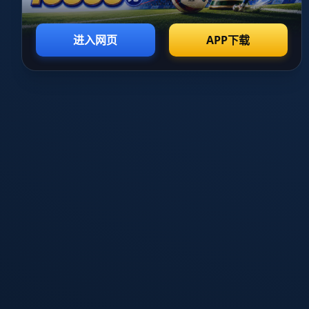
### **1. 博伊：新星崛起引豪门争夺**
只有20岁的博伊，本赛季在加拉塔萨雷的表现堪称亮眼，尤其
为世界级球员的潜力。正因如此，大批豪门球队开始关注这名年轻
拜仁之所以看重博伊，不仅仅是为了完善球队阵容，还寄望于其
### **2. 拜仁2000万欧报价：展现对博伊的高度认可**