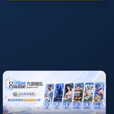
多安梅开二度**，成为曼城胜利的重要功臣。本文将深入分析这场比