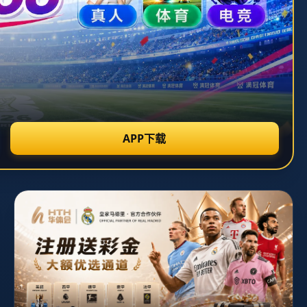
*，确保了他们本赛季的英超桂冠。在这场激动人心的比赛中，**替补出场的京