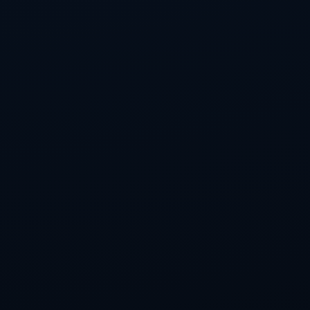
在关键比赛中挺身而出的球员，京多安再次证明了自己的价值。**
对方的防线，为队友创造了空间。同时，他精准的射门也让曼城
着高水平的表现**。他的比赛经验和良好的战术意识，使得他在
都展现出了坚韧的韧性和不屈的斗志。_尤其是此战京多安梅开二
仅让曼城球迷兴奋，也为所有钟爱英超的球迷提供了一场终生难
下一篇： 英媒：歐洲杯只在英國舉行的方案遭到否決.