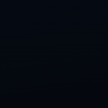
崛起，苏格兰足球的新希望** 近年来，苏格兰足球在世界舞台上逐渐
中，一个名字频频被提起——小麦。这位年轻球员不仅在苏格兰国
甚至吸引了英超豪门曼联的
关注官方微信
联系我们
联系方式
在线留言
址