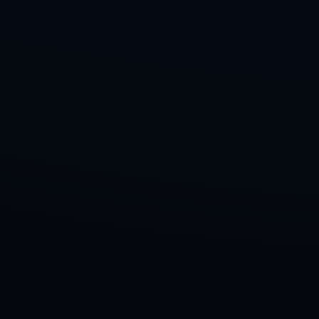
[一图流]Elk闪现极限距离没
2026-08-08
塔击杀Bin31亮59回复.
**[一图流]Elk闪现极限距离没能A出最后一枪
限操作背后的博弈解析** 在充满激情和策
让人拍案叫绝。**近
关于我们
新闻动态
产品中心
公司新闻
第一系列
行业新闻
第二系列
产品知识
第三系列
C