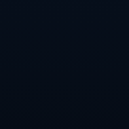
反超比分立下了汗马功劳。这个名字对于许多曼城球迷来说并不陌生，作为曾多次
所压制，缺乏破门的有效途径。京多安上场后，他利用自己的跑位能力打破了
能力的最佳诠释。作为德甲多特蒙德旧将，**京多安在曼城效力期间一直保持
面对利物浦、切尔西等强敌，还是在对阵阿斯顿维拉这样“黑马”球队时，他们
球员在关键时刻的冷静与勇敢，足以彻底改变比赛的结果。**京多安的表现不
得英超成为全世界最具观赏性的足球联赛之一。