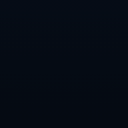
推荐新闻
更多>>
馬哪個更厲害.
官方承認：
2026-08-08
一筹？** 在足球世界中，有些球员总是被
**前言** 在
iroud）无疑是其中之一。然而，与他的国家
即使是经验丰富的
**误判**事件引
 王子瑞近乎三雙 寧波隊送廣州
法甲-阿什拉
2026-08-08
在欧洲足球的殿堂
巴黎圣日耳曼（P
隊八連敗** 在CBA聯賽中，每場比賽都
3-2击败里昂，*
**寧波隊終結廣州隊八連敗的表現**，
蘇格蘭主帥
2026-08-08