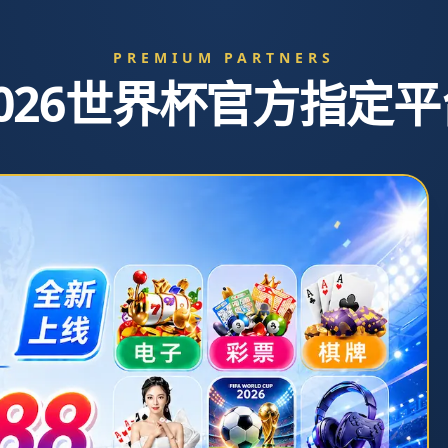
首页
38輪曼城3-2阿斯頓維拉 京多安替補出場梅
作者：C7娱乐网址 发布时间：2026-01-17T12:30:54+08:00
雄**