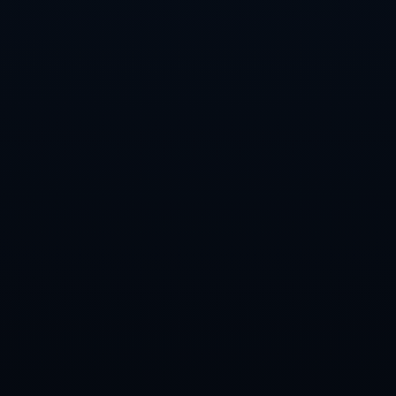
**评西甲年度最佳阵容：格列兹曼、久保建英在列，
刷新观众期待** 作为全球最具影响力的足球联赛之
一，西甲每年都会吸引数以亿计的球迷关注。而随着
2022-23赛季的落幕，西甲年度最佳阵容如期揭
2024歐洲杯官方用球將使用內置芯
2026-08-06
片 確保更精確捕捉手球和越位.
**2024欧洲杯官方用球创新：内置芯片提升裁判判罚
的*精确度*** 在现代足球中，科技正以前所未有的速
度融入比赛，不断推动运动的发展和创新。即将到来
的*2024欧洲杯*引入了一项引人注目的*技
非盟呼吁苏丹冲突各方实行人道主
2026-08-06
义停火.
**非盟呼吁苏丹冲突各方实行人道主义停火：地区稳
定的关键** 在当前全球多事之秋，非洲国家联盟（非
盟）再次发出呼声，促请苏丹冲突各方**实行人道主
义停火**。这一呼吁不仅关系到该地区的和平稳定，