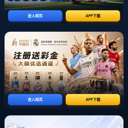
作为一名年轻且有潜力的足球运动员，**陈君垚具备出色的速度和良好的
控球能力**。他在场上的灵活性和创造力，使他能够胜任多个位置的需
求。这种多面手的特质不仅让他在梦想的舞台上有更多的发挥空间，也让
教练在进行战术安排时有了更多的可能性。此外，他高度的职业素养和刻
苦的训练态度，为他适应新环境奠定了基础。
**成功案例启示**