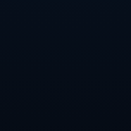
更多>>
國足出征直面四大挑戰 疫情下安全
2026-08-06
保障成最大問題.
**前言** 在全球疫情背景下，中国男足迎来了新的挑
战。**出征国际赛场，不仅仅是对球技的考验，也是
对疫情下如何进行安全保障的全面探讨。**面对来自
四面八方的挑战，如何稳中求进，成为国足必须解决
第13金！中国队包揽亚冬会自由式
2026-08-06
滑雪男子空中技巧前四名.
**第13金！中国队包揽亚冬会自由式滑雪男子空中技
巧前四名** 在冰雪世界中，亚洲冬季运动会（亚冬
会）的赛场上，中国队再一次展现了其强大的实力。
在今年的自由式滑雪男子空中技巧项目中，中国队不
仅夺
评西甲年度最佳阵容：格列兹曼、
2026-08-06
久保建英在列.