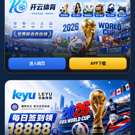
拉朽的进攻能力震惊世界。然而，在曼城与阿森纳的一场焦点大战中，这
位“进球机器”居然遭遇了整个曼城生涯中的*第二次零射门*。更令人意外
的是，尽管如此，哈兰德的赛后评分依然达到了7.0分。这场比赛的背景、
原因以及哈兰德的表现，成为了球迷们热议的话题。
---
### 曼城与阿森纳：巅峰对决的背景
英超赛事一向以激烈对抗著称，而**曼城与阿森纳之间的较量更是近几个
赛季积分榜冠军争夺的重头戏**。本场比赛前，两队分列积分榜前列，阿
森纳显然希望通过主场优势打破近年来对曼城的心魔。而曼城，则力求巩
固自己无可撼动的联赛强队地位。
但令人意想不到的是，这场焦点之战却以少见的小比分和低效进攻作为结
束。曼城整个进攻体系一改以往的流畅，仅有4次射门，而哈兰德更是在这
场比赛中*完全被封锁，无任何射门数据入账*。可以说，这是阿森纳在战
术部署上取得的一大胜利。
---