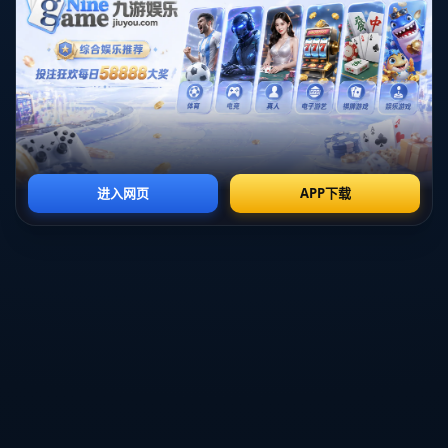
---
### 哈兰德零射门背后，没有评分的失落感
尽管数据上显示哈兰德未能完成哪怕一次射门，但**赛后的评分却相对“宽
容”地给出了7.0之高**。这是因为他的表现并非完全低迷，而是在团队战术
受制的情况下尽力完成自己的职责。
全场比赛，哈兰德多次利用跑位吸引防守球员，这在一定程度上给队友创
造了插上的机会。即使没有射门，他依然是曼城战术体系中关键的一环。
另一方面，哈兰德在比赛中尝试回撤接球并争取制造威胁，也反映了他个
人**不断寻求突破困境的积极心态**。
---
### 曼城表现为何失色？反思的必要性
当然，曼城的整体表现也需要被检讨。本赛季以来瓜迪奥拉的球队在进攻