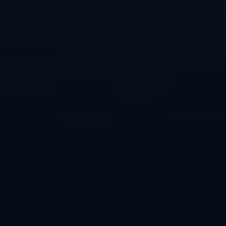
意义远远超出了单纯的胜负。
上一篇：圖赫爾：戴爾&德裏赫特將會繼續首發，諾伊爾復出後狀態很好.
下一篇： 拉爵将进行最新削减成本举措 预计再裁部分员工.
推荐新闻
更多>>
吉魯水平怎麼樣 吉魯和本澤馬哪個
2026-08-08
更厲害.
**吉鲁水平怎么样？吉鲁和本泽马哪位更胜一筹？**
在足球世界中，有些球员总是被惜才、低估，而法国
球员吉鲁（Olivier Giroud）无疑是其中之一。然而，
与他的国家队队友、本泽马（Kari
2021上海海港亞冠聯賽名單.
2026-08-08
**引言：** 随着亚洲足球的蓬勃发展，亚洲冠军联赛