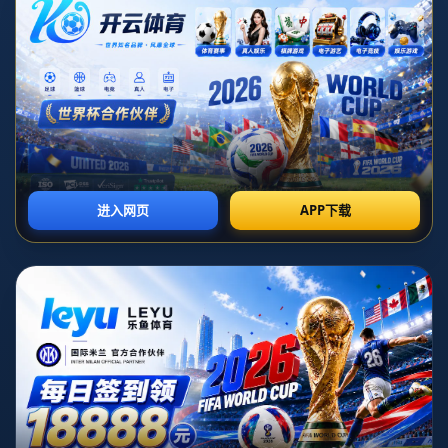
迎戰韋斯咸的對決更是引人注目。不僅因為兩隊近況激烈，還涉及盤口的
策略選擇。根據賽前預測，半場讓球下盤備受專業人士青睞，今天就帶大
家分析這場比賽中值得注意的熱點。
---
### **兩隊近況對比：阿士東維拉 vs 韋斯咸**
阿士東維拉本賽季勢頭強勁，尤其在主場表現穩定。經過主教練艾美利的
悉心調教，球隊進攻端配合流暢，擁有如奧利·華堅斯（Ollie Watkins）等
鋒線核心提供穩定進球。然而，他們防守中的漏洞卻依然不容忽視，特別
是在面對硬淨的對手時，容易在半場階段陷入被動。
韋斯咸方面，稱「鎚仔幫硬淨」並非虛傳。本賽季他們在強硬作風和穩定
的防守方面有優異表現。由帕奧基塔（Lucas Paquetá）、祖哈（Jarrod
Bowen）等球員領銜的進攻組合威脅十足。此外，主教練摩耶斯（David
Moyes）在客場防守反擊的戰術布置上頗具心得，使得韋斯咸在客場的表現
十分穩健。