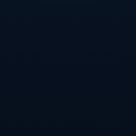
---
### **案例分析：韋斯咸的經典客場表現**
回顧韋斯咸本賽季的一場客場經典比賽——對陣紐卡素。當時，韋斯咸在
首個半場採取穩守反擊策略，有效限制了紐卡素的攻勢，成功以0-0保持半
場平局，最終在後段階段依靠防守反擊再度得分。這場比賽展現出韋斯咸
的硬淨作風，也再次證明了「半場讓球下盤」是一種可行的選擇。