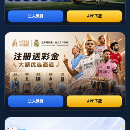
足球，不仅是一项体育运动，更是一种文化和生活方式。对于那些热爱足
球的“足球狗”们，足球赛场的每一场比赛都像是一段史诗，每一次进球都仿
佛是心中的火焰被点燃。而拥有一份共同热爱的他们，总能在赛后找到最
热烈的话题：战术、球星、甚至是一只黑白相间的足球。本文将以“足球狗
说”为切入点，分享那些球迷们不为人知的小世界，以及足球带来的生活哲
学。
---
### **足球狗：不仅仅是球迷，更是信仰的拥护者**
对于“足球狗”而言，足球已经深入血液。他们并不只是观看比赛，而是从内
心深处与球队共生。无论胜负，支持的信念从不动摇。例如曼联“红魔”、利
物浦的“红军”，这些粉丝组织早已深入全球各地。“足球狗”的热情超出了想