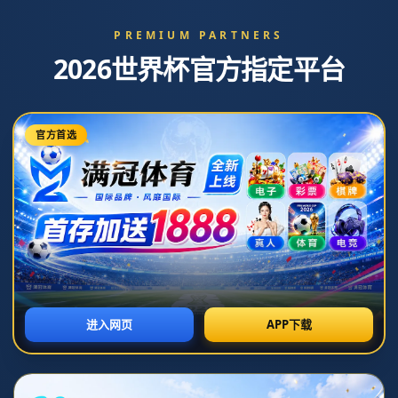
搜!
当前位置：
首页
>
新闻中心
足球狗说 · 昨天01：09 · 1962阅读.
作者：C7娱乐网址 发布时间：2026-01-17T12:30:54+08:00
**足球狗说 · 昨天01:09 · 1962阅读**
**前言：**