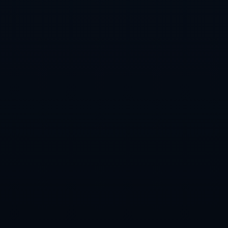
是皇馬拒絕支付6000萬歐元以轉會哈弗茨。這一事件
中，涉及的不僅僅是簡單的金額談判，更折射
英超：切爾西0-2布倫特福德 平諾
2026-08-09
克破門姆貝莫空門得手 藍軍近5戰
首次敗北.
### 英超最新战况：切尔西0-2不敌布伦特福德，蓝军
遭遇滑铁卢！ 在大多数切尔西球迷眼中，布伦特福德
并非一支具备强劲威胁的球队。然而，*英超*一直以
竞争激烈和冷门频出著称，这场比赛的结果再次证
比赛日前瞻：巴萨马竞会战国王
2026-08-09
杯，切尔西、国米凌晨出战.
**比赛日前瞻：巴萨马竞会战国王杯，切尔西、国米
凌晨出战** 对于全球足球迷来说，今天注定是不平凡
的一天。巴塞罗那与马德里竞技将于西班牙国王杯展
开激烈对决，而切尔西与国际米兰的联赛较量也在凌
晨打
巧奪天工 11月13日NBA最佳球員評