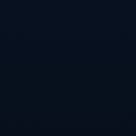
在“十四冬”的众多比赛项目中，涵盖了花样滑冰、冰球、越野滑雪等多项运
动，这些比赛项目不仅为运动员提供了展示高超技艺的平台，也激发了观
众对冰雪运动的热情。*尤其是滑雪这项运动，以其速度与技巧并存的特
性，成为了其中一大亮点。*通过专业运动员的精彩表现，我们看到了冰雪
运动所能带来的速度与激情。
**以案例彰显冰雪运动魅力**
在“十四冬”比赛中，不乏一些令人难以忘怀的瞬间。以冰球比赛为例，这项
快速对抗的竞技运动在比赛过程中展现了高度的团队合作与运动激情。某
场比赛中，主场队伍在最后一分钟由队长带领绝地反击，最终以一球险
胜。这不仅让现场观众感受到比赛的戏剧性与悬念，也让更多人对冰球运
动燃起了浓厚的兴趣。