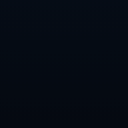
場讓球下盤值博** 英超聯賽進入白熱化階段，每場比
賽都成為焦點，而本週阿士東維拉主場迎戰韋斯咸的
對決更是引人注目。不僅因為兩隊近況激烈，還涉及
西蒙斯25分 鲍尔10中1 开拓者53分
2026-08-07
血洗黄蜂结束4连败.
**西蒙斯爆发，鲍尔低迷，开拓者大胜黄蜂** 在最近
的一场焦点NBA比赛中，波特兰开拓者以53分的巨大
优势战胜了夏洛特黄蜂，终结了四连败。这场比赛充
满了戏剧性，尤其是西蒙斯与鲍尔的表现形成了鲜明
歐聯杯16強附加賽次回合曼聯2-1巴
2026-08-07
塞羅那 萊萬點射"巴西幫"反超！曼
聯逆轉淘汰巴薩！.
**歐聯杯曼聯再現「紅魔精神」，逆轉淘汰巴薩晉級
八強！** 在2023年的歐聯杯16強附加賽次回合中，曼
聯在老特拉福德球場以2-1擊敗巴塞羅那，以總比分4-
3成功晉級八強。這場比賽不僅展現了曼聯