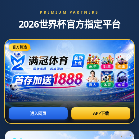
搜!
当前位置：
首页
>
新闻中心
1次助攻+7次过人，克瓦拉茨赫利亚当选
巴黎3-2里昂全场最佳.
作者：C7娱乐网址 发布时间：2026-01-17T12:30:54+08:00
在一场令人瞩目的比赛中，**克瓦拉茨赫利亚**凭借一次助攻和七次成功
过人成功斩获全场最佳称号，帮助巴黎3-2击败里昂。这场比赛不仅展示了
他非凡的技术和场上影响力，也为球队夺得胜利立下了汗马功劳。本文将