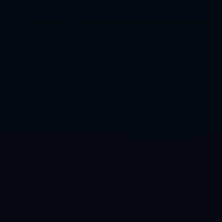
动在全球范围内崭露头角。作为中国男单一哥，张之
臻的每一次亮相都备受瞩目，而他选择在香港进行冬
季
馬卡：門迪恢復訓練能面對馬競，
2026-08-09
可能重回首發陣容！.
**門迪重回首發：避免傷病風險助推皇馬迎戰馬競**
隨著激烈的西甲賽季展開，每支球隊都在為奪冠而努
力。皇家馬德里在這個賽季堅持不懈，力求保持不
敗。本週，一個令球迷振奮的消息傳來：**門迪恢復
訓練
创造历史！中国队首夺钢架雪车世
2026-08-09
界杯混合团体冠军.
**创造历史！中国队首夺钢架雪车世界杯混合团体冠
军** 近年来，中国体育在冬季运动领域屡创佳绩，从
冰雪项目的初露锋芒到站上世界领奖台，中国健儿正
不断刷新纪录，书写属于自己的冬季运动奇迹。而在
最新