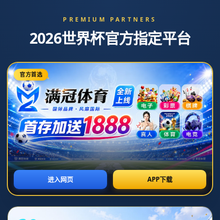
搜!
当前位置：
首页
>
新闻中心
克勞奇家族顏值亮眼 瓦爾加性感多圖匯
總.
作者：C7娱乐网址 发布时间：2026-01-17T12:30:54+08:00
### 克劳奇家族颜值亮眼，瓦尔加性感多图汇总
在现代社交媒体的时代，名人家族的影响力不仅限于他们的职业成就，颜