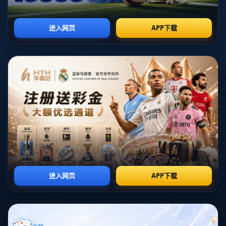
瓦尔加的风采不仅仅局限于她的外貌，她对时尚趋势的精准把握同样让人
称赞。在其个人社交媒体平台上，瓦尔加经常与粉丝分享她的时尚心得和
生活方式，让人们得以一窥她别样的生活。
#### 家族影响力的视角：颜值与时尚的结合
克劳奇家族之所以在公众视线中长时间保持关注，与他们对时尚和潮流的
敏锐嗅觉密不可分。他们的家庭成员不仅外形出众，更是在各自领域有着
不俗的表现。
例如，瓦尔加在时尚界的表现，与她家族的整体形象相辅相成，进一步提
升了家族的知名度和影响力。而克劳奇家族其他成员也在积极拓展自己的
事业，确保他们的名字继续在不同的领域中闪耀。
分析克劳奇家族的整体影响力，我们可以看到，其成功不仅仅是由于颜值
出众，更在于他们在多种场合不断自我提升以及对公共形象的精心管理。
#### 超越外貌的成功故事