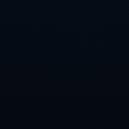
巴特勒23+7+4搶斷 羅齊爾20+5 康
2026-08-08
寧漢姆24+8+6 熱火令活塞苦吞四連
敗.
**巴特勒全能表现助阵热火，活塞吞下四连败苦果**
当NBA赛季进入激烈阶段时，各支球队都在为战绩而
奋力拼搏。而在本场比赛中，热火队凭借巴特勒的出
色发挥以一场精湛的胜利再度证明了自己的实力，
报效祖国 建功西部丨娄山关下新农
2026-08-08
人 “植物工厂”开创新赛道.
**报效祖国，建功西部：娄山关下新农人“植物工厂”
开创新赛道** 在新时代的浪潮中，西部大开发提供了
前所未有的机遇，吸引了一批怀揣梦想的青年投身其
中，以实际行动为祖国贡献自己的力量。这些新农人
不
超掘金重回第二！灰熊19分大逆转
2026-08-08
魔术 贾伦盖帽绝杀莫兰特23分.