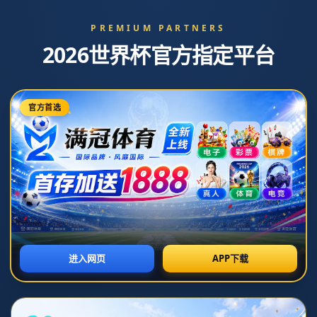
搜!
当前位置：
首页
>
新闻中心
邮报：热刺已经和本坦库尔谈续约，目
前谈判尚处于早期阶段.
作者：C7娱乐网址 发布时间：2026-01-17T12:30:54+08:00
**前言**