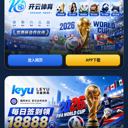
在当今竞争激烈的足坛，球队与球员之间的合同谈判总是备受瞩目。最
近，根据《邮报》的报道，**托特纳姆热刺已经与乌拉圭中场球星罗德里
戈·本坦库尔**展开续约谈判。目前谈判还处于早期阶段，但这一消息无疑
引发了球迷和媒体的广泛关注。那么，续约谈判究竟会为热刺和本坦库尔
带来怎样的影响呢？我们不妨一探究竟。