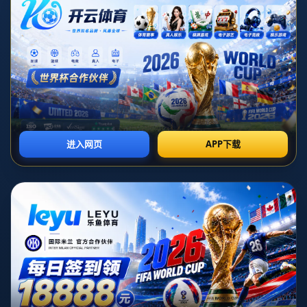
题。而当这件热议事件涉及到明星球员姆巴佩以及世界顶级俱乐部，更是
让人瞩目。据《電訊報》报道，巴黎圣日耳曼正考虑向国际足联投诉皇家
马德里，指控其在姆巴佩的转会中存在提前违规接触的行为。这一决定可
能会对国际转会规则带来广泛影响。
**姆巴佩与巴黎圣日耳曼的关系与转会背景**
从2017年加盟巴黎圣日耳曼以来，基利安·姆巴佩一度被认为是俱乐部的核
心与未来。然而近年来，关于他转会的传闻从未停止，尤其是与皇马的关