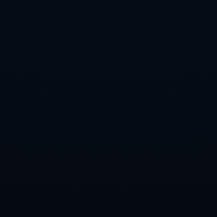
充满激情和愿景的家庭，而她的父亲更是将这份热情
延
亚冬会｜何以“尔滨”.
2026-08-06
**亚冬会｜何以“尔滨”**，这个标题引人深思，引领
我们探讨亚冬会与哈尔滨这座城市之间的密切关系。
哈尔滨，这座被称为“冰城”的城市，因其独特的地理
位置和丰富的冰雪资源，已成为亚洲冬季运动的重要
场所。那
2025中国太平中国足球协会杯（女
2026-08-06
子）竞赛日程公布.
**2025中国太平中国足球协会杯（女子）竞赛日程公
布** 随着2025年**中国太平中国足球协会杯（女子）
**的竞赛日程正式公布，足球爱好者们将目光聚焦到
了这场即将到来的盛大赛事。这不仅是中国
足球報：國家隊尋求阿蘭帶來新機
2026-08-06
會！譚龍謝維軍都有機會重歸！.