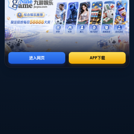
将显著提升，进一步影响全球经济稳定。
**实操案例分析**
例如，2018年美国对中国展开的贸易制裁已让美国农产品出口锐减，而类
似的情况也可能同样发生在钢铝等基础产品上。货物成本的增加不仅影响
美国企业的国际竞争力，还可能导致**全球供应链的重新布局**。根据世
界钢铁协会的数据，在关税生效后那一年，全球钢铁产能利用率下降2个百
分点，这显然对全球经济复苏进程构成了挑战。