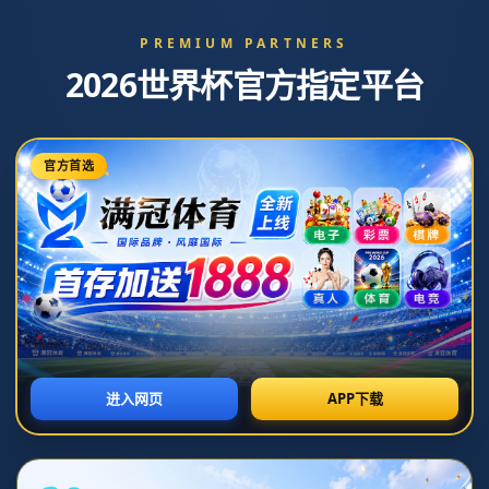
搜!
当前位置：
首页
>
新闻中心
特朗普签署行政令 对所有输美钢铝征收
25%关税.
作者：C7娱乐网址 发布时间：2026-01-17T12:30:54+08:00
**特朗普签署行政令 对所有输美钢铝征收25%关税：全球贸易格局的转折
点**