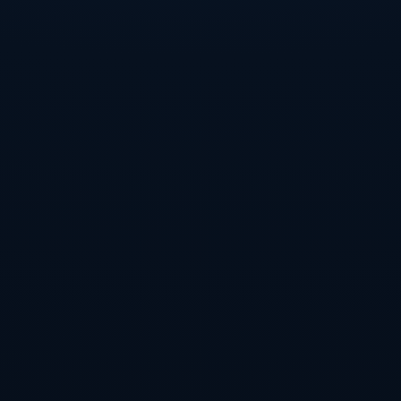
**市场与政策的未来展望**
虽然关税政策显得简单直接，但在这个全球化的时代，其影响却是复杂和
深远的。对于企业来说，他们需要重新评估供应链策略，而国家则需考量
如何在博弈中维护自身利益而不至于引发矛盾升级。
在市场经济的调整机制下，**灵活应对这次全球贸易政策的变动**，将成
为各国政府和企业面临的重大课题。