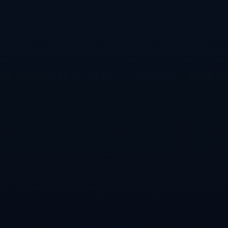
上一篇：羽毛球印尼大師賽｜伍家朗反勝世界第二晉級 吳英倫不敵李詩
灃.
下一篇： 英超第28輪沃特福德2-3阿森納 薩卡傳射馬丁內利世界波.
推荐新闻
更多>>