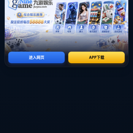
**分析案例**：在对阵强敌的比赛中，吕昊天充分展示了他对局势的掌控
力和战术的灵活调整。以比赛中的一次关键击球为例，面对复杂的球形，
他选择了富有策略性的防守打法，使得对手陷入被动。在随后的几局中，
吕昊天继续保持稳定发挥，最终以微弱优势战胜对手。这不禁让人联想到
几年前的丁俊晖，他在职业生涯早期也以灵活多变的战术给人留下深刻印
象。
此次苏格兰公开赛，不仅让人们看到了斯诺克比赛本身的魅力，更彰显了
中国选手在国际舞台上的崛起。**在丁俊晖和吕昊天的表现中**，我们看
到了斯诺克精神的传承与发展。这种精神不仅体现在比赛的激烈对抗中，
更体现在每一个选手为自己国家争光的追求与努力中。
本次苏格兰公开赛为观众呈现了一场场精彩的对决，同时也提醒我们关注
中国斯诺克未来的发展。随着新生代选手的不断成长，中国斯诺克的国际
影响力将会越来越大。未来，我们期待看到更多像吕昊天这样的年轻选手
在国际大赛中崭露头角，为中国斯诺克书写新的篇章。