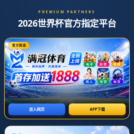
搜!
当前位置：
首页
>
新闻中心
斯诺克苏格兰公开赛：丁俊晖止步32强
吕昊天晋级16强.
作者：C7娱乐网址 发布时间：2026-01-17T12:30:54+08:00
**斯诺克苏格兰公开赛**，这项备受瞩目的赛事正在如火如荼地进行中。
作为一项国际级的比赛，它每年吸引着来自世界各地的顶尖选手参与其
中。随着比赛的进程，**丁俊晖**止步32强的消息无疑让很多球迷感到遗