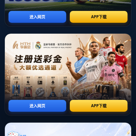
一次经典的快速反击，攻入全场唯一一球。整场比赛，泰山的防守反击战
术运用得当，诠释了足球场上以弱胜强的另一种可能。
**青年球员的崛起**
中超联赛不仅是明星球员的舞台，也是年轻新人锤炼自我的绝佳机会。第
18轮赛事中，19岁的小将*李明*表现突出，他在*上海绿地申花*对阵*天津
津门虎*的比赛中替补登场，用一次关键助攻和紧逼防守成为全场焦点。他
在比赛中的冷静和快速反应，显示出新人不俗的潜力和未来发展的无限可
能。李明的崭露头角也为其他年轻球员树立了榜样，展示了新生代在中超
联赛中的潜在影响力。
**技术统计与比赛数据的洞察**
从数据统计上看，本轮比赛中超球队的平均控球率达到了58%，显示出各队
在球场上的控制能力逐渐增强。尤其是传球成功率和场均进球数这两项技
术指标，有着显著的提升，反映了中超联赛整体竞技水平的提高。多个俱
乐部通过引进优秀外援和提高本土球员的技战术训练，有效提升了比赛观
赏性和竞争力。
**总结**