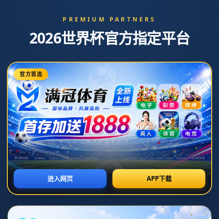
搜!
当前位置：
首页
>
新闻中心
千笔楼｜从《定军山》到《哪吒2》，百
年中国电影，告诉我们什么？.
作者：C7娱乐网址 发布时间：2026-01-17T12:30:54+08:00
**千笔楼｜从《定军山》到《哪吒2》，百年中国电影，告诉我们什么？**
中国电影的发展史如同一部宏伟的长诗，从最初的萌芽，经历风雨，走向