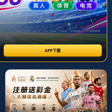
樣的比賽聞名於世。2022-2023賽季更是如此，各大豪門俱樂部紛紛角逐，力