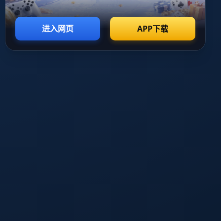
經開始積極備戰，通過轉會市場引進實力球員，補強陣容。尤文圖
在榜首位置出現波動。反觀*AC米蘭*，在新帥的帶領下注重年