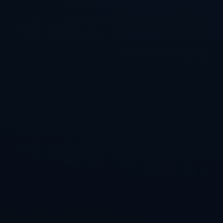
**經典對決：賽季亮點**
賽季中有幾場比賽被譽為經典之戰，例如國際米蘭對陣AC米蘭
以細膩的技術和默契的配合拿下比賽，在積分榜上得到重要的三
整體來看，意大利足球甲級聯賽2022-2023賽季充滿了驚
季的精彩角逐。