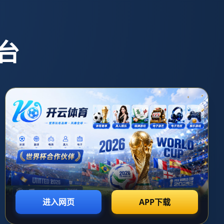
搜!
公司简介
产品中心
新闻资讯
联系我们