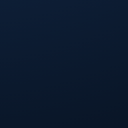
關鍵。令人驚訝的還有*那不勒斯的年輕中場尤金*，他以穩定的發
力常常在關鍵戰中取勝。相較之下，*亞特蘭大*雖然獲得了一些亮