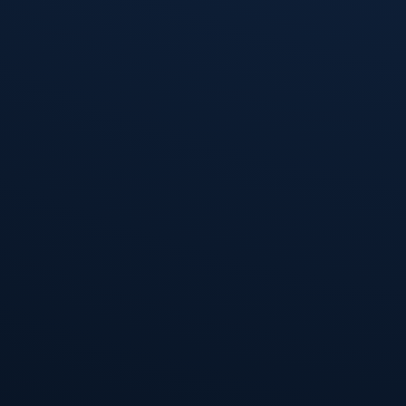
輕球員培養，發揮了更具侵略性的前場壓迫，這使得他們在積分
**個人表現：球星的崛起**
2022-2023賽季中，我們見證了多位球員的精彩表現。*A
揮和創造力為球隊提供了強大的中場支持。
**數據說話：積分榜與英雄時刻**
從2022-2023賽季意甲積分榜分析來看，各隊的得分不僅反
眼的勝利，但在面對強隊時往往陷入困境，特別是在客場比賽中