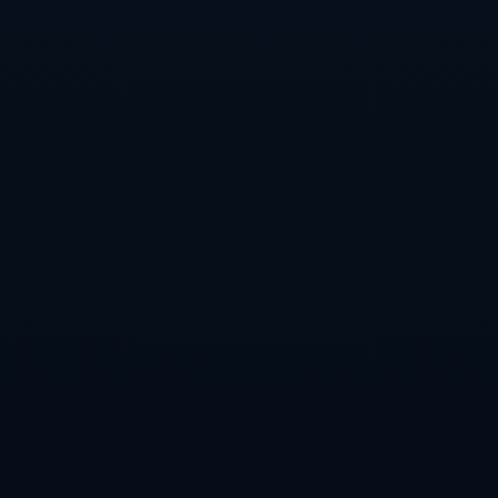
的米蘭德比戰。在這場比賽中，兩隊展現了高水平的技術和戰術運用，從球場的角
分。
喜和挑戰，積分榜上各隊實力接近，為球迷們呈現了高水平的足球比賽。隨著賽季