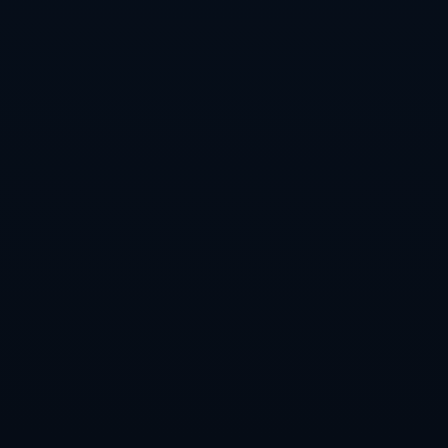
然而，湖人無法放鬆警惕。他們之後的賽程依然充滿挑戰，面對的對手將
更強大、更飢渴。除了戴維斯和拉塞爾需要繼續穩定輸出，其他角色球員
也必須站出來，在兩人不在場時填補空缺。球隊必須齊心協力，才能將這
場勝利的勢頭延續下去，真正實現賽季目標。
---
*關鍵詞：洛杉磯湖人、安東尼·戴維斯、丹吉洛·拉塞爾、詹姆斯缺席*
上一篇：【原创】足彩推荐单：周五002法甲-南特VS摩纳哥.
下一篇： },{img_count＂：2,＂f_docid＂：＂wapkd：1b5f57f9f0010154f6.