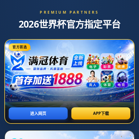
搜!
当前位置：
首页
>
新闻中心
濃眉爆發拿下三十加十一 拉塞爾神勇二
十八加十四 詹姆斯缺席 湖人擊敗開拓者
終止連敗三場.
作者：C7娱乐网址 发布时间：2026-01-17T12:30:54+08:00
**濃眉爆發拿下三十加十一 拉塞爾神勇二十八加十四 詹姆斯缺席 湖人擊敗
開拓者終止連敗三場**