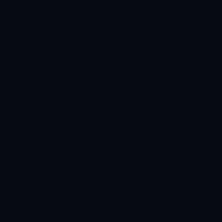
拜仁為薩比策轉會設標 要求曼聯出
2026-08-07
價2200萬英鎊.
**拜仁為薩比策轉會設標 要求曼聯出價2200萬英鎊：
潛力中場的價值戰爭** 隨著歐洲足壇轉會市場的熱潮
攀升，各大俱樂部間的球員交易成為球迷關注的焦點
話題。而近日，**拜仁慕尼黑向曼聯明確索價2
体育运动员励志故事知名足球明星
2026-08-07
—ob体育娱乐.
**_体育运动员励志故事：知名足球明星与ob体育娱
乐_** 在体育的世界里，成功的定义不仅仅是赢得比
赛或获得奖牌，而是克服困难、永不放弃的精神体
现。在足球这个充满魅力和挑战的领域，足球明星的
励志
[天下足球]全场被动 拜仁艰难守平.
2026-08-07
在现代足球赛事中，任何一场对决都充满了不确定性
和悬念。**拜仁慕尼黑**，作为欧洲足坛的传统豪强
之一，习惯于在比赛中占据主动。然而，面对强敌
时，即使是拜仁这样久经沙场的顶级球队，也难免会