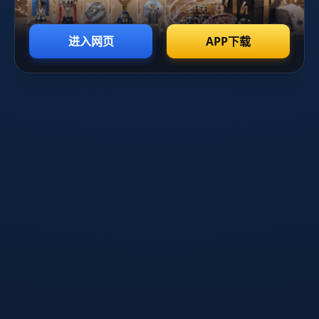
过顶传球，能够有效地打破对手的防线。而他那**敏锐的球场视野**使得他