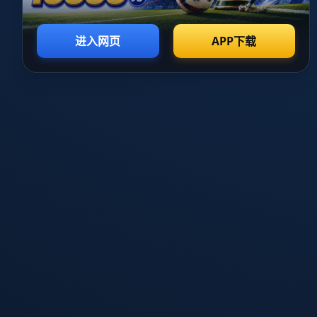
**精准的传球和视野**
在传球方面，德容也是一个大师。他擅长精准的短传和中长距离的