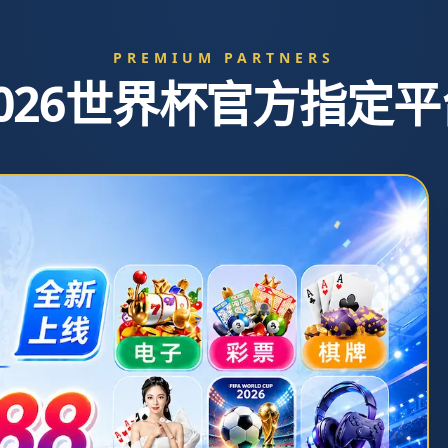
首页
巴薩中場德容的技術特點.
作者：C7娱乐网址 发布时间：2026-01-17T12:30:54+08:00