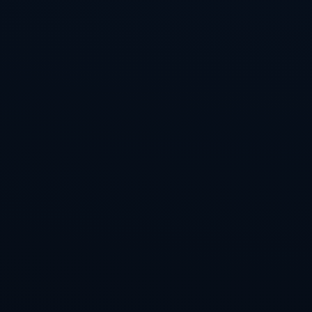
除了持球能力，他的无球跑动同样令人印象深刻。德容的跑动不
机会，也为队友拉开了足够的空间。
**防守贡献与阅读比赛能力**
尽管德容主要以技术见长，但他的防守贡献也不容小觑。他在中
时调整自己的位置，增强球队在防守端的稳定性。
**适应性与灵活性**