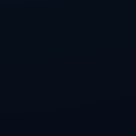
合，加强了巴萨整体的攻击力。他的跑动不仅为自身创造了得分
扼制对手的进攻。他对比赛局势的敏锐阅读能力，使得他能够及