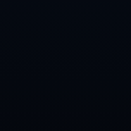
世界第1出局！林诗栋3-4遭梁靖崑
2026-08-06
逆转 无缘亚洲杯决赛_男单_决胜局
_开局.
**世界顶级乒乓对决！林诗栋遭遇逆风，梁靖崑奋力
翻盘，决胜局惊心动魄无缘亚洲杯决赛** 在乒乓球盛
事中，每一个胜利与失败背后都蕴含着不为人知的努
力与坚持。本届亚洲杯上，男单赛场的对决尤为引人
注目
ESPN消息：奧納納可能缺席非洲
2026-08-06
杯，喀麥隆成功晉級後或展開磋
商！.
**奧納納或缺席非洲杯，喀麦隆晋级后与俱乐部开启
磋商** 在近些天的国际足球消息中，一则有关喀麦隆
国门奧納納(Ondrea Onana)的新闻引起了广泛关注。
据**ESPN消息**，喀麦隆国