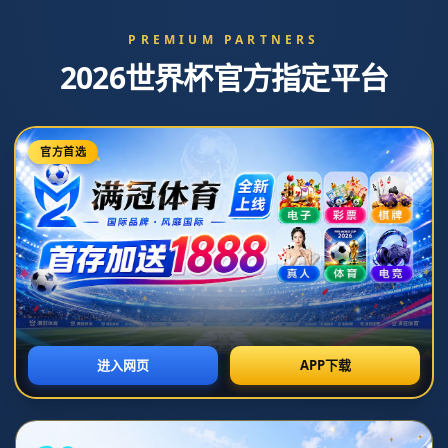
搜!
当前位置：
首页
>
新闻中心
西甲第38輪皇家馬德裏0-0皇家貝蒂斯 本
澤馬造險華金失破門良機.
作者：C7娱乐网址 发布时间：2026-01-17T12:30:54+08:00
**西甲第38轮焦点对决：皇家马德里0-0战平皇家贝蒂斯，本泽马造险，华
金错失良机**