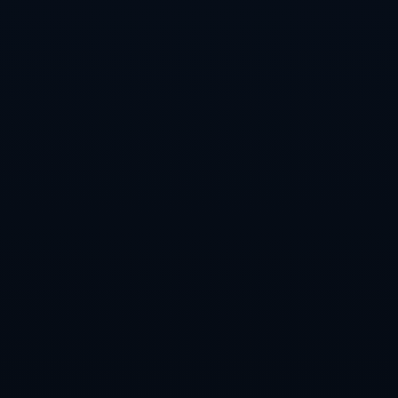
上一篇：民生直通车丨如何回归“质优价宜”——透视第三批全国中成药联盟
集采.
下一篇： 1.54分，维埃拉是三分制时代意甲场均积分最高的热那亚主帅.
推荐新闻
更多>>
巴黎聖日耳曼賽程表.
2026-08-06
# 巴黎圣日耳曼赛程表：揭示足球豪门背后的时间与
挑战 **巴黎圣日耳曼（PSG）**是全球瞩目的足球俱
乐部，他们不仅在法国足坛占据主导地位，更是国际
赛场上强力竞争者。作为一家拥有顶级球星的豪华俱
C罗40岁了！皇马+西甲官方送祝
2026-08-06
贺：为你感到骄傲，史上最佳.
**C罗40岁了！** 这个时间节点不仅是一个球员生涯