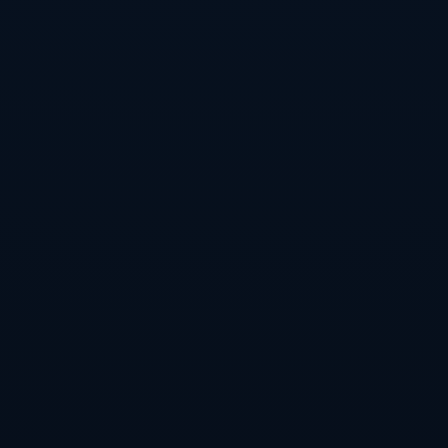
务实，全场9次射门，有4次威胁球门。在控球率方面，皇马以57%的数据
略胜一筹，但贝蒂斯的反击效率更高。而这种数据反映到球场上，则是双
方战略的另一种体现——控球多的球队未必能占据全面的主动权。
本场平局也提醒我们，足球比赛并不总是由进球决定胜负的意义。有时，
无进球的较量也可以展现球队的韧性、多变的战术，以及球员之间的技术
碰撞。
**关键词注释：** 西甲第38轮、皇家马德里、皇家贝蒂斯、本泽马、华金