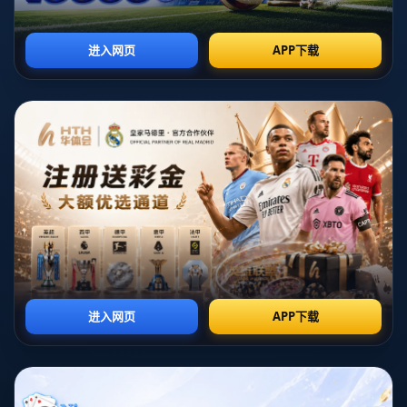
而这背后的驱动力在于全球文化的不断交融，以及观众对新鲜感和多样性
的需求。不仅如此，这也为不同国家之间的文化交流创造了更多的机会，
促进了水上运动相关产业的发展。国际参赛者除了带来高水平的竞技表
现，同时也在比赛中展示了各自国家的*文化特色和创新理念*。
**二、艇竞新势力的崛起**
在上艇公开赛的舞台上，“艇竞新势力”代表了一股新的力量与趋势。*这些
新势力不仅指一些新兴国家的参赛队伍，还有新兴的运动技术和设备。*特
定品牌和国家正通过创新设计以及智能技术的应用，推动艇类运动装备的
进化。通过与工程技术团队的合作，竞赛艇的速度、稳定性与安全性已得
到显著提升。
例如，一些参赛队伍引入了人工智能技术来优化航速和路线规划，这在减
少时间损耗和提升比赛成绩上起到了至关重要的作用。这种技术的发展不
仅让参赛选手获得了更为优越的竞技体验，也给观赛者提供了前所未有的
视觉享受。
**三、赛事影响力与市场机遇**