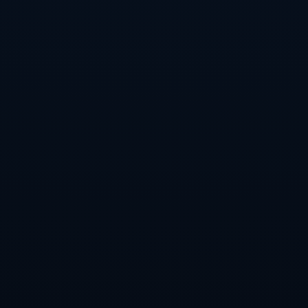
推荐新闻
更多>>
开场36秒失守，费耶诺德队史首次
2026-08-08
欧战第1分钟丢球.
**开场36秒失守，费耶诺德队史首次欧战第1分钟丢
球：震惊与反思** *在欧洲足球赛场上，一个球队的
表现往往不是由单场比赛的胜负决定，而是由细节与
稳定性体现。而费耶诺德在本场欧战中开局36秒
安帥稱歐超杯對亞特蘭大的比賽將
2026-08-08
會很艱難，並表示對對手非常尊重.
**安帥稱歐超杯對亞特蘭大的比賽將會很艱難，並表
示對對手非常尊重** 在足球賽事中，歐超杯一直被認
為是歐洲足壇的重要賽事之一。當名帥安切洛蒂談及
即將到來的對陣亞特蘭大的比賽，他以謹慎的態度分
析了