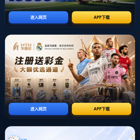
**缺席的影响**
托马斯因伤可能会缺席接下来的比赛，这对阿森纳的战术安排和比赛计划
都有显著影响。*首先*，缺少托马斯，球队的防守稳固性将受到挑战，他
的拦截和抢断能力往往是对付对手反击的关键。*其次*，托马斯在中场的
梳理能力，他的精准长传和调度对阿森纳进攻的发起至关重要。没有他的
存在，其他球员能否填补这一空缺还是未知数。
**替补人选分析**
在没有托马斯的情况下，教练组必须做出应对方案。目前，阿森纳阵中有
几位球员可能被推上前台，比如格拉尼特·扎卡和新星阿尔伯特·桑比·洛孔
加。然而，这两名球员各有特点和局限。扎卡以他的防守凶悍和传球能力
为人称道，但偶尔的纪律问题令人担忧。洛孔加则才华横溢，但在与顶级
球队交锋的经验上还有所欠缺。
**战术上的调整**
面对托马斯的缺席，阿森纳或许需要在战术上做出一定调整。**阿尔特塔
**可能会选择采用更为保守的**战术策略**，加强中后场的人数配置，以