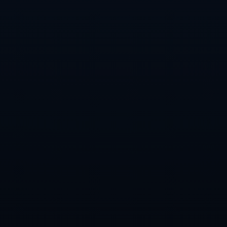
贺：为你感到骄傲，史上最佳.
**C罗40岁了！** 这个时间节点不仅是一个球员生涯
的重大标志，更是全球球迷瞩目的时刻。皇马和西甲
官方纷纷发来贺电，称他为“史上最佳”，字里行间充
满骄傲与欣赏。C罗的职业生涯，犹如一部精彩绝伦
的传奇
荷甲埃因霍温VS乌德勒支预测分
2026-08-08
析：乌德勒支主帅获当地年最佳.
**荷甲联赛**再次迎来备受瞩目的焦点战，埃因霍温
对阵乌德勒支。在这场比赛中，一个值得关注的新闻
是乌德勒支的主教练因杰出的表现获得了当地年度最
佳教练荣誉。这一消息为即将到来的对决增添了不少
看点。那么，
我擦！原来经常吹李连杰在好莱坞
2026-08-08
是咖的视频是假的！5亮12回复.
**我擦！原来经常吹李连杰在好莱坞是咖的视频是假
的！** 近年来，社交媒体在信息传播中扮演了重要角
色，但也因此出现了不少“断章取义”或“过度吹捧”现