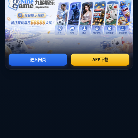
其在球队发光的重要标志。未来的赛季中，佩德里的成长空间依然巨大，
这位年轻球员将在欧洲赛场上继续书写属于自己的传奇篇章。随着时间的
推移，佩德里势必将成为世界足坛备受瞩目的中场大师。
上一篇：“只要救援没完成，我们都在” 这些来自四面八方的奔赴太暖了！.
下一篇： 不願滿足布萊頓對凱塞多的1億鎊要價 切爾西考慮2000萬鎊簽亞
當斯.