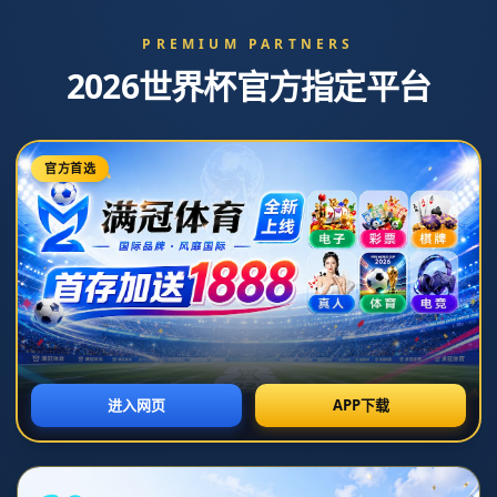
搜!
当前位置：
首页
>
新闻中心
[流言板]佩德里西甲中场区域赢得97次球
权，五大联赛排名第一42亮73回复.
作者：C7娱乐网址 发布时间：2026-01-17T12:30:54+08:00
**佩德里：西甲中场的制霸者，缘何能成为五大联赛的焦点**
在当今竞争激烈的足球世界中，西甲的年轻中场佩德里正以卓越表现赢得