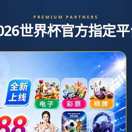
首页
頓對凱塞多的1億鎊要價 切爾西考慮2000
作者：C7娱乐网址 发布时间：2026-01-17T12:30:54+08:00