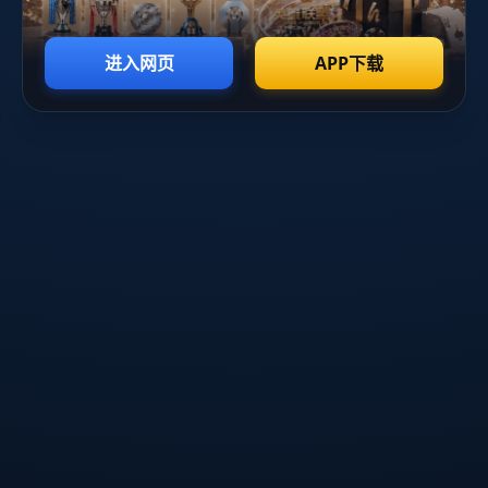
度契合的另一名球員——亞當斯。這位年輕的萊比錫中場同樣擁有不俗的潛力和
守意識**。他的視野和控球能力對於切爾西中場線上的穩定性尤為重要。而且