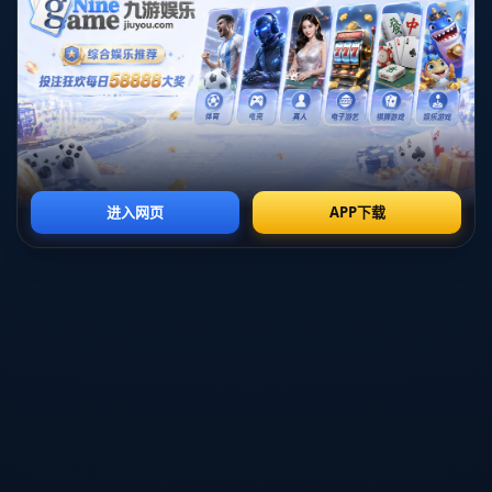
铭徽确实有着更多的优势*。
**贺希宁入选替补，团队协作力的体现**
在替补阵容中，贺希宁的入选同样值得关注。作为深圳队的核心球员，贺
希宁的表现一直稳中有升，他的柔韧性和机动性使得他在关键时刻能够有
稳定的发挥。*教练组看中的不仅仅是他的得分能力，更是他在团队协作中
的作用*。贺希宁在替补中的入选，证明了他在球场上的全能性和适应性，
无论是进攻端还是防守端，他都能提供有力支援。