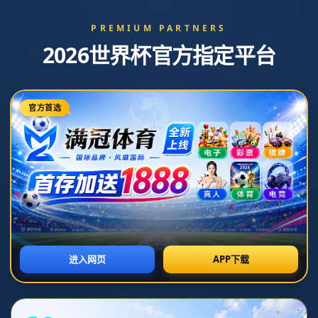
搜!
当前位置：
首页
>
新闻中心
CBA全明星：孙铭徽顶替郭艾伦进入南
区首发，贺希宁入选替补.
作者：C7娱乐网址 发布时间：2026-01-17T12:30:54+08:00
**CBA全明星：孙铭徽顶替郭艾伦进入南区首发，贺希宁入选替补**
**前言**