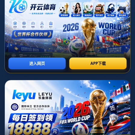
高效進攻和穩固防守聞名的勁旅，他們更是不斷強化陣容以保持巔峰狀
態。近日，據多家英媒爆料，“藍月亮”曼城考慮引進萊比錫中衛——**約
什科·格瓦迪奧爾（Josko Gvardiol）**，並且此建議據稱是由主帥瓜迪奧拉
力薦。這一消息已引發大量關注，因為格瓦迪奧爾被認為是當今足壇最具
潛力的後防新星之一。
---
### *格瓦迪奧爾：新一代後防核心*