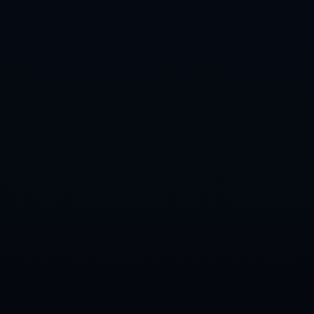
**阿根廷总统送马斯克镀金电锯：解构官僚主义的隐
喻** 在当今国际政治与商业的激荡交汇处，一则看似
荒诞的新闻引发了全球的关注：阿根廷总统竟然送给
科技巨头埃隆·马斯克一把镀金电锯。这一匪夷所思的
举
演员“滑”上天 开幕式上冰雪运动经
2026-08-09
典动作是如何做到的？.
**演员“滑”上天：开幕式上冰雪运动经典动作是如何
做到的？** 在全球瞩目的大型开幕式上，**演员“滑”
上天**的壮观画面令观众目瞪口呆。这些炫目的冰雪
运动经典动作不仅展现了艺术与运动的完美结合
孔德表示：如果尼科加盟我們會很
2026-08-09
開心 會在弗裏克最需要我的位置上
踢球.
**孔德表示：如果尼科加盟我們會很開心，會在弗裏
克最需要我的位置上踢球** 在现代足球世界里，每支
球队都在努力提升自身实力，以保持竞争力。在这个
过程中，球员转会和阵容调整成为关键话题。近日，