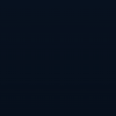
高於一時的財務壓力。