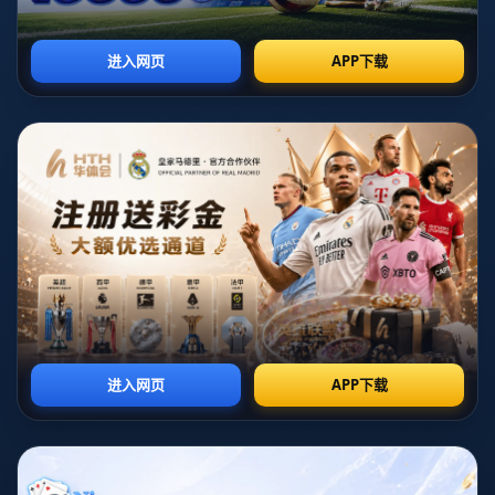
出生於克羅埃西亞的約什科·格瓦迪奧爾，在近年來迅速崛起，成為世界足
壇炙手可熱的防守球員。他不僅在俱樂部陣容中表現搶眼，在2022年卡塔
爾世界盃中也憑藉穩定發揮和關鍵時刻的攔截贏得了眾多讚譽。以年僅21
歲的年齡，格瓦迪奧爾展現出成熟的球風：出色的位置感、強大的對抗能
力，以及迅速完成戰術轉換的能力，這些都是每一支豪門球隊所夢寐以求
的特質。
與此同時，格瓦迪奧爾也是一名現代化後衛的佼佼者。他的 **傳控能力**
讓他能夠流暢參與球隊進攻，他的**腳下技術**與場上冷靜的處理方式，
使其能有效應對對手施加的高壓。因此，這名前萊比錫球員雖然年輕，但
已經擔任了球隊防線的重要角色。