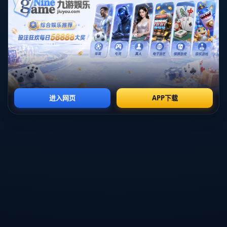
比赛中，有一个细节值得关注：国际米兰主教练对比赛节奏的控制。无论
是布置人员轮换还是临场调整节奏，他都展示了出色的应变能力。在某些
关键时刻的战术调整，不仅缓解了对手的压力，还为球队增加了反击的机
会。
**布罗佐维奇和汉达诺维奇的双人秀**
可以说，这场国际米兰对阵都灵的比赛是一场精彩的双人秀。在布罗佐维
奇的绝杀进球和汉达诺维奇的精彩扑救之间，国际米兰的整体表现完美诠
释了足球竞技中**个人英雄主义与集体策略**的完美结合。这场胜利将成
为国际米兰本赛季征途上的重要里程碑，为他们在后续联赛中争取更好的
排名打下坚实的基础。