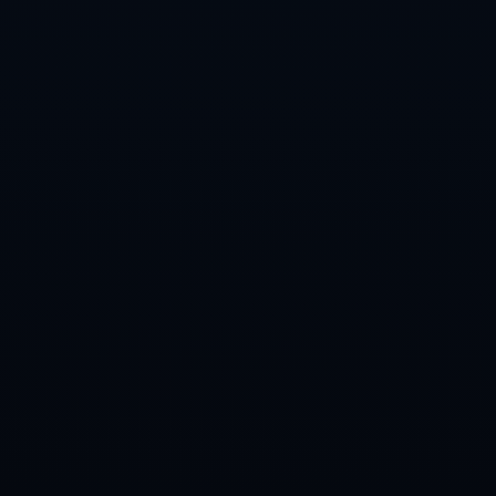
東亞外︱韋特領中華台北挫蒙古迎
2026-08-09
倒戈戰 評港隊易教、球迷識波.
**前言** 在备战东亚足球锦标赛期间，中华台北队迎
来一场关键比赛，以1-0战胜蒙古队。这场胜利不仅为
他们注入了信心，也让即将在比赛中对阵香港队的
“倒戈战”更具看点。而作为球队的核心，韦特的表现
英超｜曼聯0：2不敵紐卡素 白禮
2026-08-09
頓作客2：2逼和阿士東維拉.
在英超赛季的激烈比拼中，每一场比赛都充满了意外
与挑战。**曼联**与**纽卡素**的对决，以及**白礼
顿**对阵**阿士东维拉**的比赛，成为本轮焦点。这
两场比赛不仅影响了各队的积分排名，还对球队的战
電訊報：巴黎考慮向國際足聯投訴
2026-08-09
皇馬 違規提前接觸姆巴佩.
**巴黎可能投诉皇马：姆巴佩转会疑云中的规则博弈
** 随着足球转会市场的不断升温，球员的去向一直是
球迷和媒体热议的话题。而当这件热议事件涉及到明