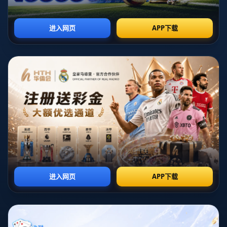
另一方面，国际米兰门将汉达诺维奇在这场比赛中展现了非同凡响的守门
技巧。他多次化解都灵队的进攻威胁，为国际米兰守住了胜利的果实。尤
其是在上半场一对一扑出对方射门的瞬间，更是显示了他顶级门将的实力
以及对比赛节奏的敏锐判断能力。这样的高水平表现，让他无愧于球队后
防的中流砥柱。
**国际米兰与都灵的战术角力**
从战术角度来看，国际米兰在这场比赛中的策略明显是**稳固防守，寻找
反击机会**。球队的防守体系经过精心部署，使得都灵在进攻端难以形成
有效威胁。同时，中场球员的压迫和反抢也遏制了都灵中后场的组织推
进。相比之下，都灵则在大部分时间里尝试通过控球和传导来撕破国际米
兰的防线，但最终未能如愿。