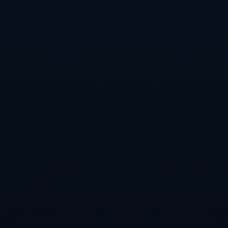
复.
推荐新闻
更多>>
外媒：曼聯慘遭淘汰後錯失960萬獎
2026-08-09
金，收入減少致財務壓力增大.
**外媒揭露：曼联痛失960万奖金背后，收入锐减加
剧财务困局** 在绿茵场上，胜利与失利并不仅仅是数
据和纪录的变化，更直接影响着俱乐部的经济命脉。
近日，外媒消息指出，英超豪门曼联因在一项重要赛
事
特爾施特根談梅西 他是歷史最佳球
2026-08-09
員 友誼賽對皇馬同樣重要.
### 特尔施特根谈梅西：**他是历史最佳球员**，友
谊赛对皇马同样重要 **前言** 作为当代足球领域最
受关注的球员之一，莱昂内尔·梅西无疑是无数人心目