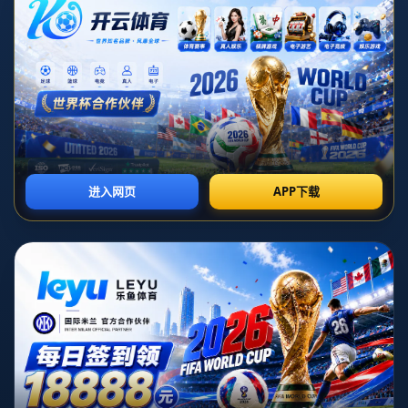
决策。这一系列的变化不仅引起了广大球迷的关注，也为各队的战略部署
带来了新的变数。本文将深入探讨广东官宣伯克、孙铭徽替换郭艾伦、首
钢新援致敬科比以及张镇麟的复出，这些事件对球队和联赛的影响。*
**广东官宣伯克：新鲜血液注入**
广东队此次官宣伯克加盟，无疑是一种提升球队攻击力及强化整体实力的
重要举措。伯克作为一名经验丰富且具备强大得分能力的球员，他的加入
无疑为广东队注入了新鲜的血液。他擅长三分球投射以及控球技术，这些