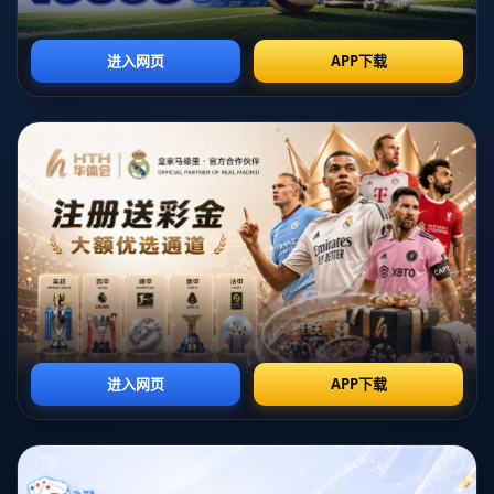
技能完全符合广东队对高效进攻的需求。此外，伯克的抗压能力和大赛经
验，使他在关键时刻可以为球队贡献更多的力量。这不仅对于广东队的战
术安排有重要意义，更能为年轻球员树立榜样，**提升团队的士气**。
**孙铭徽替换郭艾伦：战略调整的背后**
对于孙铭徽替换郭艾伦，业内人士有各式各样的解读。这一决定不仅仅是
球员个人状态的问题，更多的是基于球队长远战略的调整。郭艾伦一直是
辽宁队乃至国家队的重要后卫，但随着年龄的增长及伤病的恢复期，球队
需要新的战术领袖。孙铭徽在上赛季表现出色，不仅有出色的防守能力，
组织进攻也表现得游刃有余。这样一位**年轻有活力且有大局观的球员
**，无疑是辽宁队新阶段的最佳人选。
**首钢新援致敬科比：精神传承的力量**
首钢新援致敬科比的举动不仅是一种情感表达，更是精神传承的体现。科
比的曼巴精神对很多篮球运动员来说是一种信仰，代表着勤奋、坚韧和无
所畏惧的体育精神。这一行为无疑鼓舞了整个球队，让他们在比赛中更加
团结、有使命感。类似的致敬行为在历史上也有一些著名例子，比如詹姆
斯在科比去世后也是通过多种方式表达了对科比的敬意，并且这一精神在