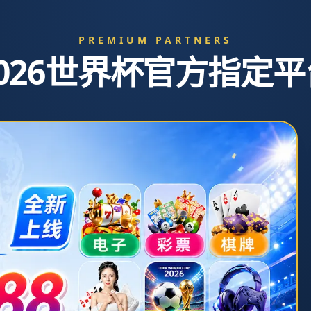
首页
輪天津津門虎1-2北京國安 梅米舍維奇頭球
作者：C7娱乐网址 发布时间：2026-01-17T12:30:54+08:00
次有功**
第8轮天津津门虎对阵北京国安的比赛**更是备受期待。这场比赛不仅因为两队
战胜了对手天津津门虎。