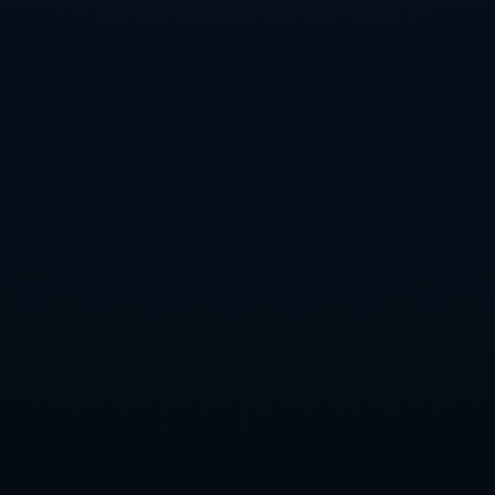
相.
下
推荐新闻
更多>>
穆裏尼奧：
2026-08-07
果.
征** 世界杯是世界上最盛大的足球赛事，
期待的盛宴。其顶尖的水平、精彩的对决
**穆里尼奥关注
。
况往往决定着比赛
次新闻发布会上透
府效率部.
比赛日前瞻
2026-08-07
探寻政府透明度与问责制** 在现代政府运
战.
点。近期，美众议院民主党人提出了对政
广
**比赛日前瞻：