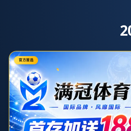
C7娱乐网址
当前位置：
首页
>
新闻中心
中超第8
**中超第8轮：天津津门虎遗憾落败北京国安，梅米舍维奇头球两
中超联赛素来以紧凑激烈的比赛吸引着无数球迷的关注，而**
与刺激。最终，北京国安凭借梅米舍维奇的两记头球成功以2-1