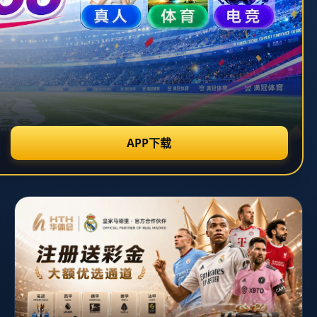
赛中的两次头球破门，不仅展现了个人出色的身体素质和敏锐的进球嗅觉，也极
价值。
机会头球破门，为北京国安打破场上僵局。随后，在下半场第70分钟，他再次通
握**以及无与伦比的场上意识。