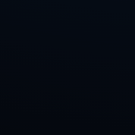
布倫森36分10助攻 唐斯34分
2026-08-07
斯送太陽五連敗.
**布倫森大放異彩，唐斯與布克拼盡全力，
NBA常規賽競爭激烈，場場比賽皆懸念十
奉上了一場精彩的視覺盛宴。**賈倫·布
关于我们
新闻动态
产品中心
公司新闻
第一系列
行业新闻
第二系列
产品知识
第三系列