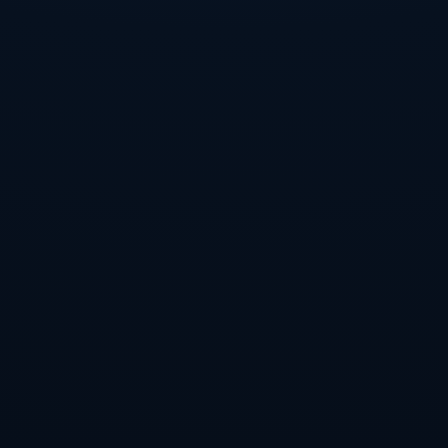
起了猛烈的反扑，并凭借李浩文在第85分钟的远射追回一球。然而，天津津门
的后防线。
*中场组织与两翼突破**的战术部署。梅米舍维奇的两个头球均来自于边路的
国安的高效进攻**表示了关注。他们认为，这场比赛不仅让观众大饱眼福，也
到他不仅拥有优秀的**身体条件**，更有极其敏锐的门前嗅觉。在每一次头球
更好地发掘球员的个人能力？尤其是在高强度对抗的中超赛场，具备梅米舍维
未来更多精彩的中超对决。