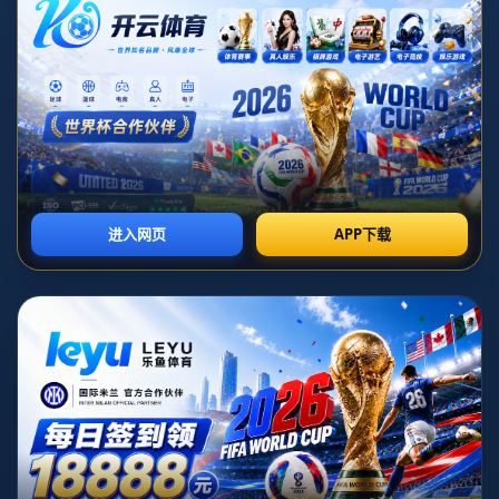
一席话让我们重新认识到团队合作在赛场上的重要性**。他表示：“今晚我
们展现了球队的整体实力，每个人都付出了重要努力。”这句话不只是对球
员的肯定，更是一种对团队文化的赞扬和对未来的期待。在本文中，我们
将深入探讨团队合作如何在比赛中发挥关键作用，并通过成功案例来支持
这一观点。
### 团队合作的重要性
**团队合作是成功的基石**。在足球比赛中，尽管个体球员的天赋有其独