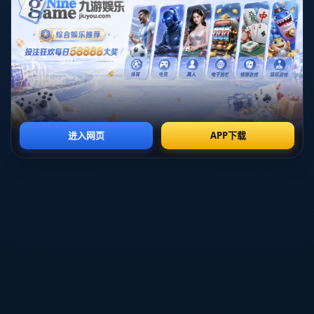
是团队建设的机会。正如哈特所说：“每个人都付出了重要努力。”团队中的
每一个人都需要在训练和比赛中持续投入，包括教练组的策略制定和球员
的执行。**这些努力在赛季中的每一个时刻都在积累，最终在关键比赛中
得以体现**。
### 案例分析：成功源于协作
让我们来看一个成功的例子：**利物浦足球队**在2019年欧洲冠军联赛中
的表现堪称典范。在那一届比赛中，利物浦凭借出色的团队合作，在落后
情况下逆转巴塞罗那，这种震撼人心的表现被誉为历史经典战役。尽管球
队里有莫·萨拉赫这样的明星球员，**但正是团队的无私精神和彼此间坚实
的合作，使得他们能够创造奇迹**。
### 哈特的领导力
哈特在这样的团队中充当了领军人物的角色，他的表态不仅仅彰显了对队
友的认可，也反映出他在领导团队时的智慧。**高效的领导者会表扬和激
励每一个为团队成功付出努力的人**，从而营造一个充满信任和团结的团
队氛围。这样的团队，不仅能在赛场上取得胜利，更能在每一次挑战中互
相支持，茁壮成长。