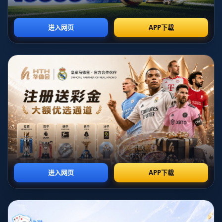
特价值，但如果缺乏团队协作，这些天才往往难以发挥其最大潜力。**球
队的整体实力不仅仅体现在球员个人技术之上，更取决于他们之间的默契
和协调**。当球员能够在场上找到彼此的节奏，了解彼此的优势和弱点
时，整个团队就能形成一个无缝连接的整体。在这样的合作下，即使面对
强大的对手，也有更多的胜算。
### 球队默契建造的背后
建立一个默契的团队需要的是长期的努力和不断的沟通。每一个训练日都